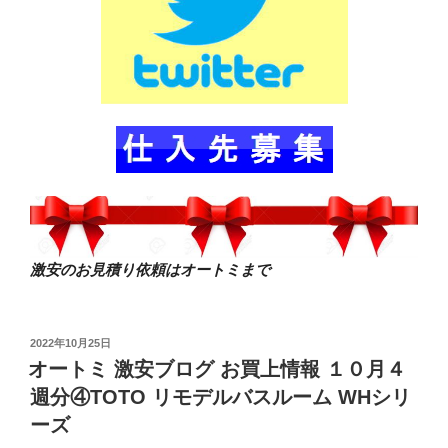
激安のお見積り依頼はオートミまで
投
2022年10月25日
稿
オートミ 激安ブログ お買上情報 １０月４
日:
週分④TOTO リモデルバスルーム WHシリ
ーズ