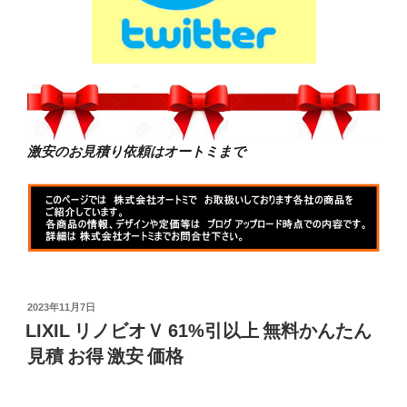
激安のお見積り依頼はオートミまで
投
2023年11月7日
稿
LIXIL リノビオＶ 61%引以上 無料かんたん
日:
見積 お得 激安 価格