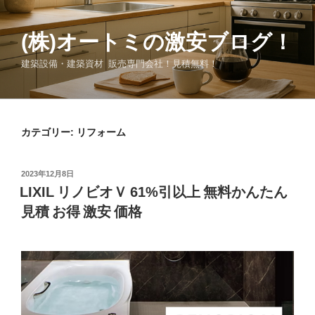
コ
ン
(株)オートミの激安ブログ！
テ
ン
建築設備・建築資材 販売専門会社！見積無料！
ツ
へ
ス
キ
カテゴリー:
リフォーム
ッ
プ
投
2023年12月8日
稿
LIXIL リノビオＶ 61%引以上 無料かんたん
日:
見積 お得 激安 価格