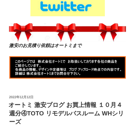
激安のお見積り依頼はオートミまで
投
2022年12月12日
稿
オートミ 激安ブログ お買上情報 １０月４
日:
週分④TOTO リモデルバスルーム WHシリ
ーズ