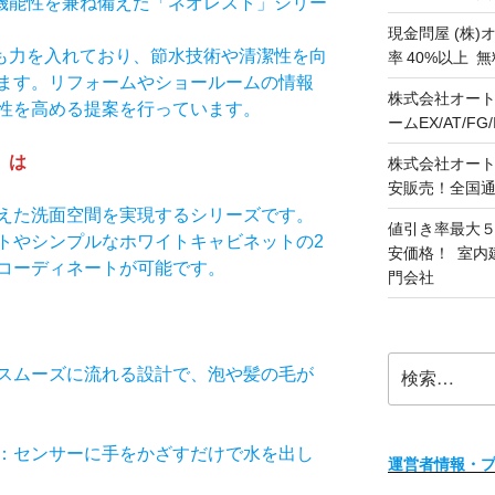
機能性を兼ね備えた「ネオレスト」シリー
現金問屋 (株)
にも力を入れており、節水技術や清潔性を向
率 40%以上
ます。リフォームやショールームの情報
株式会社オート
性を高める提案を行っています。
ームEX/AT/F
」は
株式会社オート
安販売！全国
えた洗面空間を実現するシリーズです。
値引き率最大５
トやシンプルなホワイトキャビネットの2
安価格！ 室内
コーディネートが可能です。
門会社
検
スムーズに流れる設計で、泡や髪の毛が
索:
：センサーに手をかざすだけで水を出し
運営者情報・