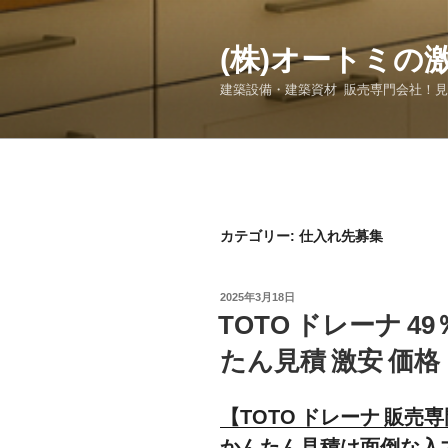
コ
ン
(株)オートミの
テ
ン
建築設備・建築資材 販売専門会社！
ツ
へ
ス
キ
ッ
プ
カテゴリー:
仕入れ先募集
投
2025年3月18日
稿
TOTO ドレーナ 
日:
たん見積 激安 価格
【TOTO ドレーナ 販売
かんたん見積は面倒な入