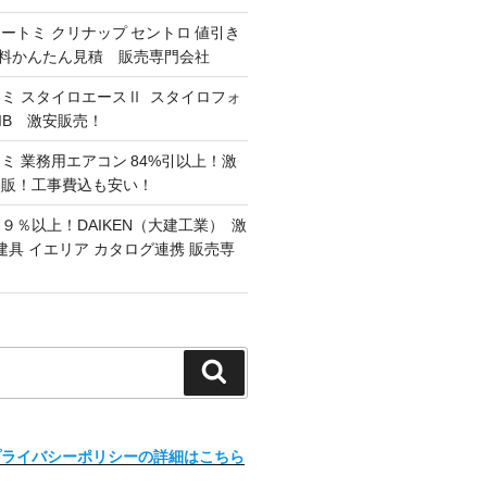
オートミ クリナップ セントロ 値引き
 無料かんたん見積 販売専門会社
ミ スタイロエースⅡ スタイロフォ
G/IB 激安販売！
ミ 業務用エアコン 84%引以上！激
通販！工事費込も安い！
９％以上！DAIKEN（大建工業） 激
建具 イエリア カタログ連携 販売専
検
索
プライバシーポリシーの詳細はこちら