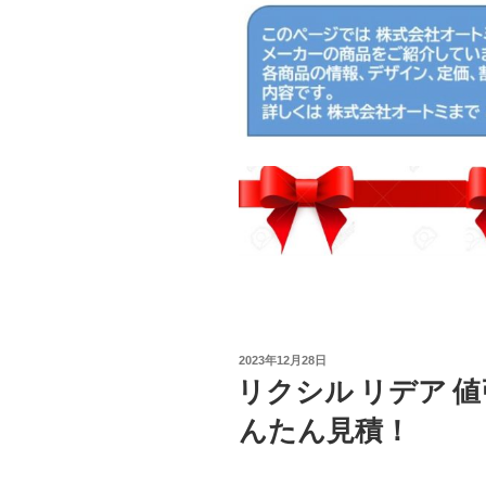
投
2023年12月28日
稿
リクシル リデア 
日:
んたん見積！