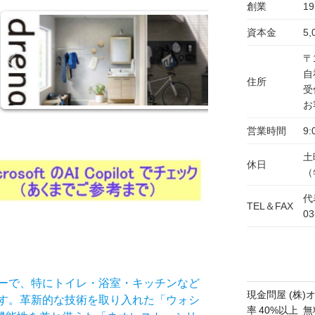
創業
1
資本金
5
〒
自
住所
受
お
営業時間
9:
土
休日
（
代
TEL＆FAX
03
ーで、特にトイレ・浴室・キッチンなど
現金問屋 (株)
す。革新的な技術を取り入れた「ウォシ
率 40%以上