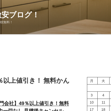
激安ブログ！
見積無料！
49％以上値引き！ 無料かん
月
火
3
4
10
11
専門会社】49％以上値引き！無料
17
18
力一切なし 見積後キャンセル