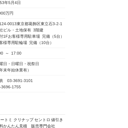
953年5月4日
,000万円
124-0013東京都葛飾区東立石3-2-1
社ビル・土地保有 3階建
付1Fお客様専用駐車場 完備（5台）
客様専用駐輪場 完備（10台）
00 ～ 17:00
曜日・日曜日・祝祭日
年末年始休業有）
表 03-3691-3101
-3696-1755
オートミ クリナップ セントロ 値引き
 無料かんたん見積 販売専門会社