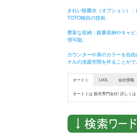
きれい除菌水（オプション）：
TOTO独自の技術。
豊富な収納：鏡裏収納やキャビ
理可能。
カウンターや扉のカラーを自由
ナルの洗面空間を作ることがで
オートミ
LIXIL
会社情報
オートミは 販売専門会社! 詳しく
TOTO ドレーナ 激安
株式会社オートミ 会社概要
見積依頼は メール FAXで
現金 クレジット等 お問合せ下さい