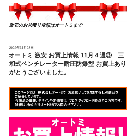
激安のお見積り依頼はオートミまで
投
2022年11月28日
稿
オートミ 激安 お買上情報 11月４週③ 三
日:
和式ベンチレーター耐圧防爆型 お買上あり
がとうございました。