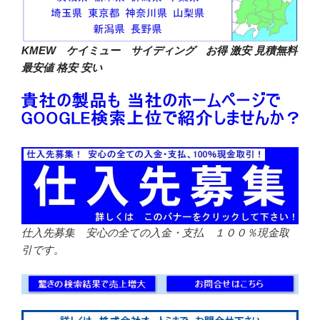
KMEW ケイミュー サイディング お得 激安
見積無料
最安値 格安 安い
仕入先募集 安心の全ての入金・支払 １００％現金取
引です。