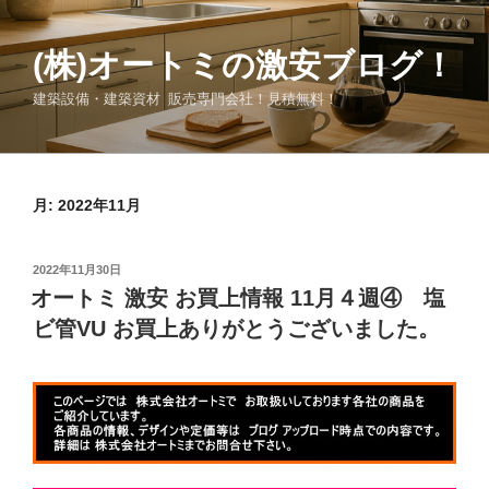
コ
ン
(株)オートミの激安ブログ！
テ
ン
建築設備・建築資材 販売専門会社！見積無料！
ツ
へ
ス
キ
月:
2022年11月
ッ
プ
投
2022年11月30日
稿
オートミ 激安 お買上情報 11月４週④ 塩
日:
ビ管VU お買上ありがとうございました。