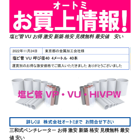
塩ビ管 VU お得 激安 新築 格安 見積無料 最安値 安い
三和式ベンチレータ
ー
お得 激安 新築 格安 見積無料 最安
値
安い