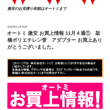
激安のお見積り依頼はオートミまで
投
2022年11月25日
稿
オートミ 激安 お買上情報 11月４週① 架
日:
橋ポリエチレン管 アダプター お買上あり
がとうございました。