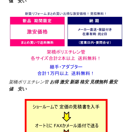
値 安い
架橋ポリエチレン管
お得 激安 新築 格安 見積無料 最安
値 安い