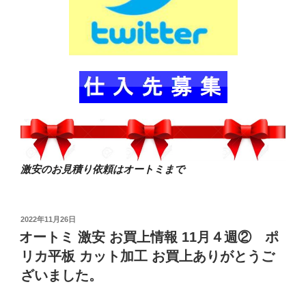
激安のお見積り依頼はオートミまで
投
2022年11月26日
稿
オートミ 激安 お買上情報 11月４週② ポ
日:
リカ平板 カット加工 お買上ありがとうご
ざいました。