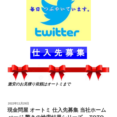
激安のお見積り依頼はオートミまで
投
2022年11月29日
稿
現金問屋 オートミ 仕入先募集 当社ホーム
日: