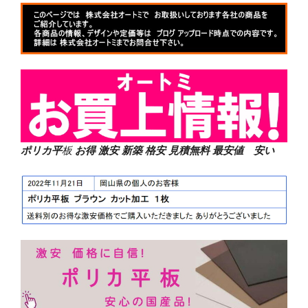
ポリカ平
板
お得 激安 新築 格安 見積無料 最安値 安い