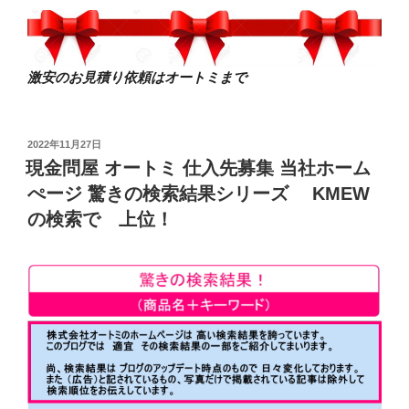
激安のお見積り依頼はオートミまで
投
2022年11月27日
稿
現金問屋 オートミ 仕入先募集 当社ホーム
日:
ぺージ 驚きの検索結果シリーズ KMEW
の検索で 上位！