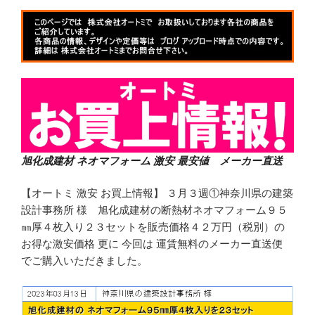
旭化成建材 ネオマフォーム 激安 最安値 メーカー直送
【オートミ 激安 お買上情報】 ３月３週①神奈川県の建築
設計事務所 様 旭化成建材の断熱材ネオマフォーム９５
㎜厚４枚入り２３セットを販売価格４２万円（税別）の
お得な激安価格 更に 今回は 運賃無料のメーカー直送便
でご購入いただきました。