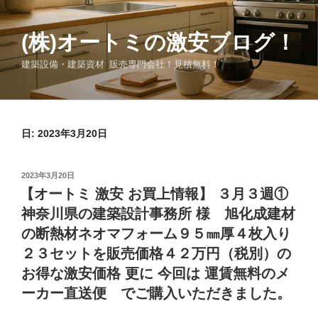
コ
ン
(株)オートミの激安ブログ！
テ
ン
建築設備・建築資材 販売専門会社！見積無料！
ツ
へ
ス
キ
日:
2023年3月20日
ッ
プ
投
2023年3月20日
稿
【オートミ 激安 お買上情報】 ３月３週①
日:
神奈川県の建築設計事務所 様 旭化成建材
の断熱材ネオマフォーム９５㎜厚４枚入り
２３セットを販売価格４２万円（税別）の
お得な激安価格 更に 今回は 運賃無料のメ
ーカー直送便 でご購入いただきました。