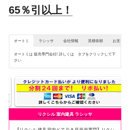
65％引以上！
オートミ
ラシッサ
会社情報
見積依頼
お支払方
オートミは 販売専門会社! 詳しくは タブをクリックして下
さい
リクシル 室内建具 ラシッサ 激安！
株式会社オートミ 会社概要
見積依頼は メール FAXで
現金 クレジット等 お問合せ下さい
リクシル 室内建具 ラシッサ
【リクシル 建具 室内ドア 引き戸 販売専門】リクシ