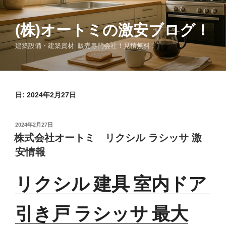
コ
ン
(株)オートミの激安ブログ！
テ
ン
建築設備・建築資材 販売専門会社！見積無料！
ツ
へ
ス
キ
日:
2024年2月27日
ッ
プ
投
2024年2月27日
稿
株式会社オートミ リクシル ラシッサ 激
日:
安情報
リクシル 建具 室内ドア
引き戸 ラシッサ 最大