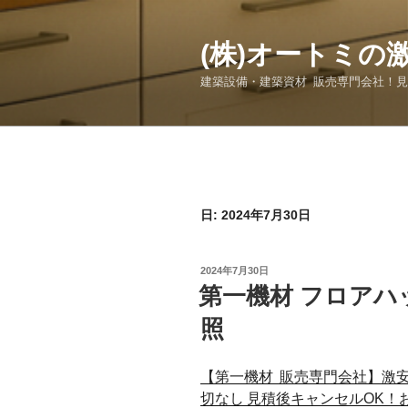
コ
ン
(株)オートミの
テ
ン
建築設備・建築資材 販売専門会社！
ツ
へ
ス
キ
ッ
プ
日:
2024年7月30日
投
2024年7月30日
稿
第一機材 フロアハッ
日:
照
【第一機材 販売専門会社】激
切なし 見積後キャンセルOK