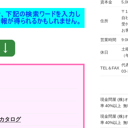
資本金
5,
〒1
自
住所
受
お
営業時間
9:0
土
休日
（
代表
TEL＆FAX
03-
現金問屋 (株)
率 40%以上
現金問屋 (株)
 カタログ
率 40%以上