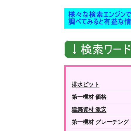
排水ピット
第一機材 価格
建築資材 激安
第一機材 グレーチング