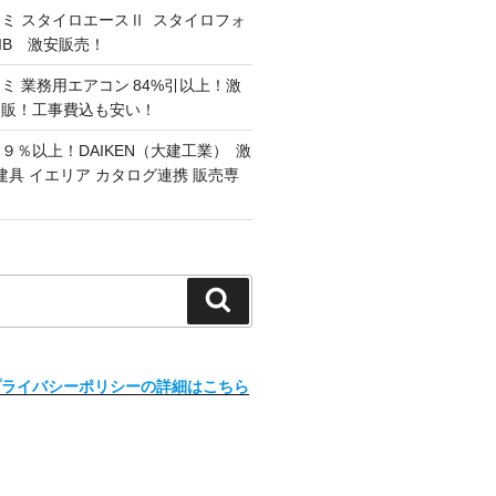
ミ スタイロエースⅡ スタイロフォ
G/IB 激安販売！
ミ 業務用エアコン 84%引以上！激
通販！工事費込も安い！
９％以上！DAIKEN（大建工業） 激
建具 イエリア カタログ連携 販売専
検
索
プライバシーポリシーの詳細はこちら