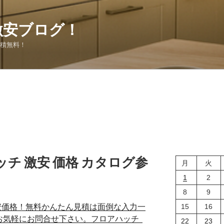
激安ブログ！
見積無料！
チ 激安 価格 カタログ参
月
火
1
2
8
9
15
16
安価格！無料かんたん見積は面倒な入力一
！お気軽にお問合せ下さい。フロアハッチ
22
23