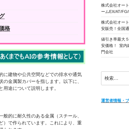
株式会社オート
ームEX/AT/F
グ
株式会社オート
 価格
安販売！全国
値引き率最大５
安価格！ 室内
門会社
検
的に建物や公共空間などでの排水や通気
索:
状の金属製カバーを指します。以下に、
と用途について説明します。
運営者情報・
一般的に耐久性のある金属（スチール、
ど）で作られています。これにより、重