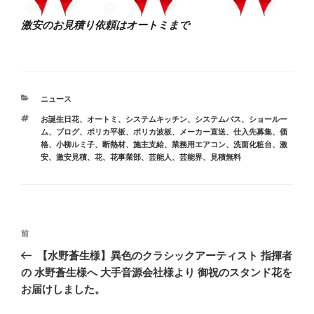
激安のお見積り依頼はオートミまで
カ
ニュース
テ
タ
お誕生日花
、
オートミ
、
システムキッチン
、
システムバス
、
ショールー
ゴ
グ
ム
、
ブログ
、
ポリカ平板
、
ポリカ波板
、
メーカー直送
、
仕入先募集
、
価
リ
格
、
小柳ルミ子
、
断熱材
、
施主支給
、
業務用エアコン
、
洗面化粧台
、
激
ー
安
、
激安見積
、
花
、
花事業部
、
芸能人
、
芸能界
、
見積無料
投
前
前
稿
の
【水野蒼生様】異色のクラシックアーティスト 指揮者
ナ
投
の 水野蒼生様へ 大手音源会社様より 御祝のスタンド花を
ビ
稿
お届けしました。
ゲ