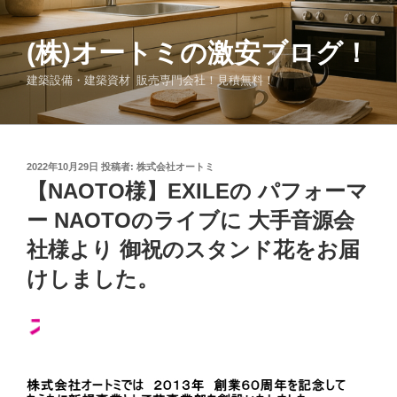
コ
ン
(株)オートミの激安ブログ！
テ
ン
建築設備・建築資材 販売専門会社！見積無料！
ツ
へ
ス
キ
投
2022年10月29日
投稿者:
株式会社オートミ
ッ
稿
【NAOTO様】EXILEの パフォーマ
日:
プ
ー NAOTOのライブに 大手音源会
社様より 御祝のスタンド花をお届
けしました。