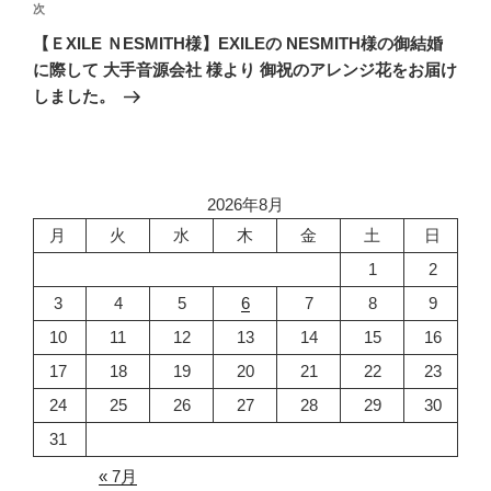
次
次
ー
の
シ
【ＥXILE ＮESMITH様】EXILEの NESMITH様の御結婚
投
に際して 大手音源会社 様より 御祝のアレンジ花をお届け
ョ
稿
しました。
ン
2026年8月
月
火
水
木
金
土
日
1
2
3
4
5
6
7
8
9
10
11
12
13
14
15
16
17
18
19
20
21
22
23
24
25
26
27
28
29
30
31
« 7月