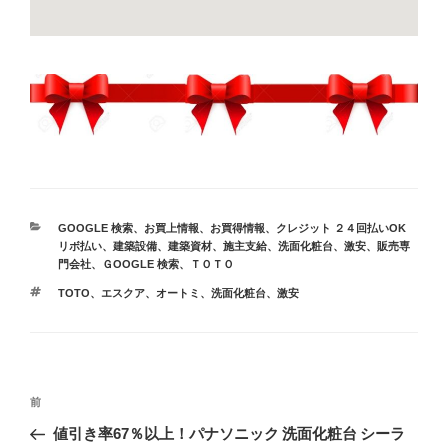
カ
GOOGLE 検索
、
お買上情報
、
お買得情報
、
クレジット ２４回払いOK
テ
リボ払い
、
建築設備
、
建築資材
、
施主支給
、
洗面化粧台
、
激安
、
販売専
ゴ
門会社
、
ＧOOGLE 検索
、
ＴＯＴＯ
リ
タ
TOTO
、
エスクア
、
オートミ
、
洗面化粧台
、
激安
ー
グ
投
前
前
稿
の
値引き率67％以上！パナソニック 洗面化粧台 シーラ
ナ