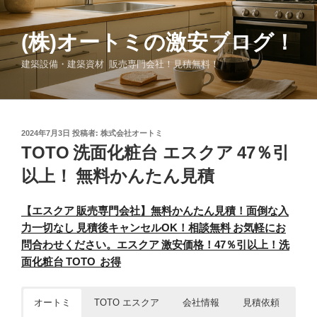
コ
ン
(株)オートミの激安ブログ！
テ
ン
建築設備・建築資材 販売専門会社！見積無料！
ツ
へ
ス
キ
投
2024年7月3日
投稿者:
株式会社オートミ
ッ
稿
TOTO 洗面化粧台 エスクア 47％引
日:
プ
以上！ 無料かんたん見積
【エスクア 販売専門会社】無料かんたん見積！面倒な入
力一切なし 見積後キャンセルOK！相談無料 お気軽にお
問合わせください。エスクア 激安価格！47％引以上！洗
面化粧台 TOTO お得
オートミ
TOTO エスクア
会社情報
見積依頼
お