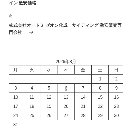
投
イン 激安価格
ビ
稿
ゲ
次
次
の
ー
株式会社オートミ ゼオン化成 サイディング 激安販売専
投
シ
門会社
稿
ョ
ン
2026年8月
月
火
水
木
金
土
日
1
2
3
4
5
6
7
8
9
10
11
12
13
14
15
16
17
18
19
20
21
22
23
24
25
26
27
28
29
30
31