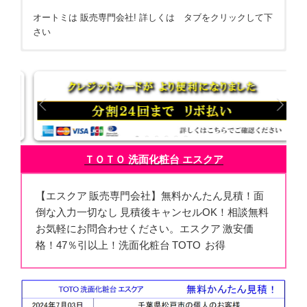
オートミは 販売専門会社! 詳しくは タブをクリックして下
さい
ＴＯＴＯ洗面化粧台 エスクア 激安販売！
株式会社オートミ 会社概要
見積依頼は メール FAXで
現金 クレジット等 お問合せ下さい
ＴＯＴＯ 洗面化粧台 エスクア
【エスクア 販売専門会社】無料かんたん見積！面
倒な入力一切なし 見積後キャンセルOK！相談無料
お気軽にお問合わせください。エスクア 激安価
格！47％引以上！洗面化粧台 TOTO お得