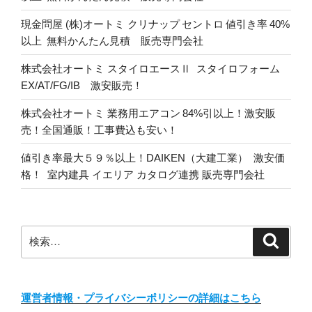
現金問屋 (株)オートミ クリナップ セントロ 値引き率 40%
以上 無料かんたん見積 販売専門会社
株式会社オートミ スタイロエースⅡ スタイロフォーム
EX/AT/FG/IB 激安販売！
株式会社オートミ 業務用エアコン 84%引以上！激安販
売！全国通販！工事費込も安い！
値引き率最大５９％以上！DAIKEN（大建工業） 激安価
格！ 室内建具 イエリア カタログ連携 販売専門会社
検
検
索
索:
運営者情報・プライバシーポリシーの詳細はこちら