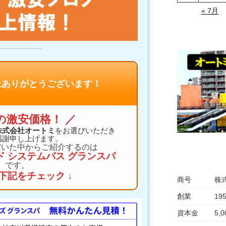
« 7月
お買上ありがとうございます！
の激安価格！ ／
株式会社オートミ
をお選びいただき
感謝申し上げます。
だいた中からご紹介するのは
 システムバス グランスパ
です。
は下記をチェック ↓
商号
株
創業
19
資本金
5,