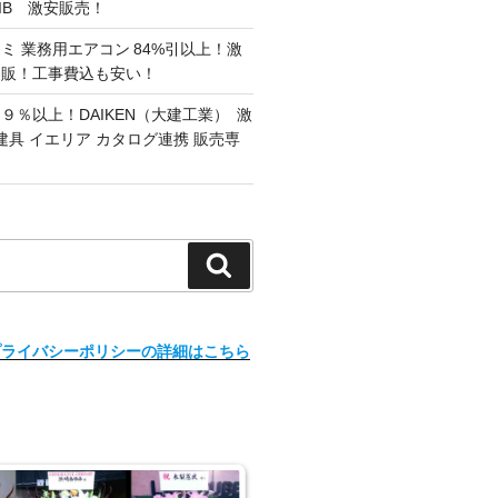
G/IB 激安販売！
ミ 業務用エアコン 84%引以上！激
通販！工事費込も安い！
９％以上！DAIKEN（大建工業） 激
建具 イエリア カタログ連携 販売専
検
索
プライバシーポリシーの詳細はこちら