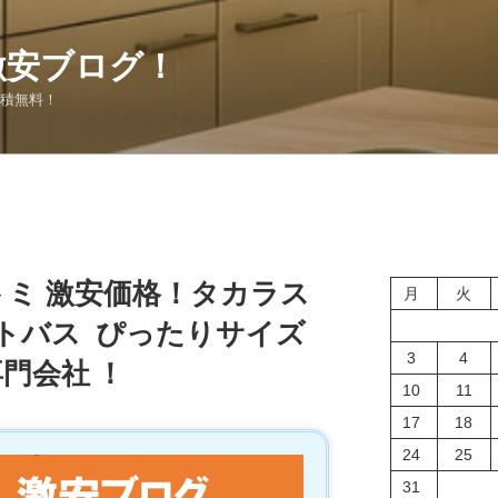
激安ブログ！
見積無料！
ートミ 激安価格！タカラス
月
火
トバス ぴったりサイズ
3
4
門会社 ！
10
11
17
18
24
25
31