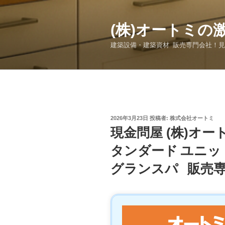
コ
ン
(株)オートミの
テ
ン
建築設備・建築資材 販売専門会社！
ツ
へ
ス
キ
ッ
プ
投
2026年3月23日
投稿者:
株式会社オートミ
稿
現金問屋 (株)オ
日:
タンダード ユニッ
グランスパ 販売専