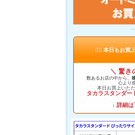
🙇‍♂️ 本日も
＼ 驚き
数あるお店の中から、
心より
本日お買上いた
タカラスタンダード
↓ 詳細