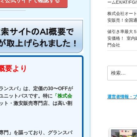
ミ公式サイトで確認する
ームEX/AT/F
株式会社オート
安販売！全国
値引き率最大５
安価格！ 室内
門会社
検
索:
ンスパ」は、定価の30〜OFFが
ユニットバスです。特に
「株式会
運営者情報・
ット・激安販売専門店、は高い割
専門」を謳っており、グランスパ