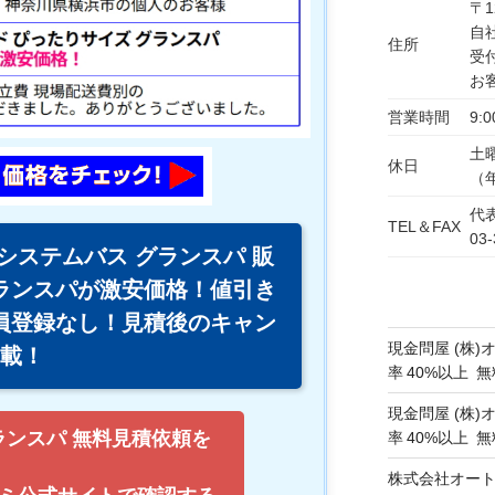
〒1
自
住所
受
お
営業時間
9:0
土
休日
（
代表
TEL＆FAX
03-
システムバス グランスパ 販
ランスパが激安価格！値引き
員登録なし！見積後のキャン
現金問屋 (株)
掲載！
率 40%以上
現金問屋 (株)
ランスパ 無料見積依頼を
率 40%以上
株式会社オート