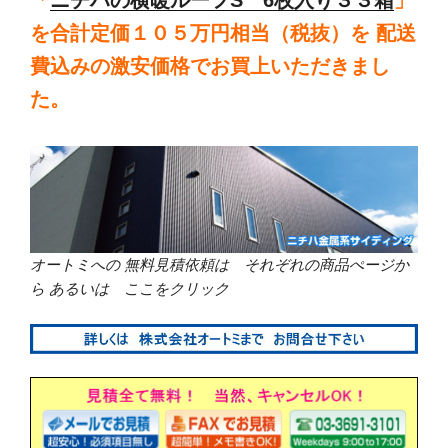
「
ニチハの横暖ルーフS 6枚入り３３箱
」
を合計定価１０５万円相当（税抜）を 配送
費込みの激安価格でお買上いただきまし
た。
オートミへの 無料見積依頼は それぞれの商品ぺージか
ら あるいは ここをクリック