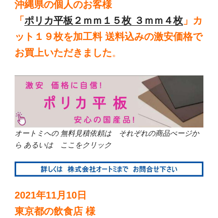
沖縄県の個人のお客様
「
ポリカ平板２ｍｍ１５枚 ３ｍｍ４枚
」カ
ット１９枚を加工料 送料込みの激安価格で
お買上いただきました
。
オートミへの 無料見積依頼は それぞれの商品ぺージか
ら あるいは ここをクリック
2021年11月10日
東京都の飲食店 様