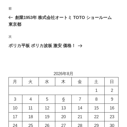
投
前
前
稿
の
創業1953年 株式会社オートミ TOTO ショールーム
ナ
投
東京都
ビ
稿
ゲ
次
次
の
ー
ポリカ平板 ポリカ波板 激安 価格！
投
シ
稿
ョ
ン
2026年8月
月
火
水
木
金
土
日
1
2
3
4
5
6
7
8
9
10
11
12
13
14
15
16
17
18
19
20
21
22
23
24
25
26
27
28
29
30