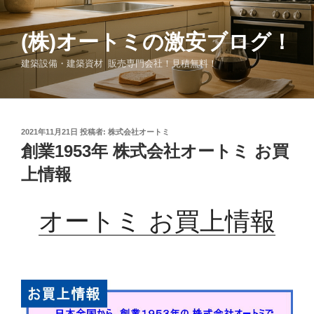
コ
ン
(株)オートミの激安ブログ！
テ
ン
建築設備・建築資材 販売専門会社！見積無料！
ツ
へ
ス
キ
投
2021年11月21日
投稿者:
株式会社オートミ
ッ
稿
創業1953年 株式会社オートミ お買
日:
プ
上情報
オートミ お買上情報