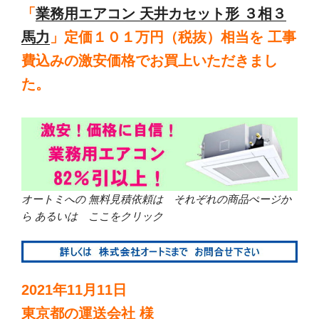
「
業務用エアコン 天井カセット形 ３相３
馬力
」定価１０１万円（税抜）相当を 工事
費込みの激安価格でお買上いただきまし
た。
オートミへの 無料見積依頼は それぞれの商品ぺージか
ら あるいは ここをクリック
2021年11月11日
東京都の運送会社 様