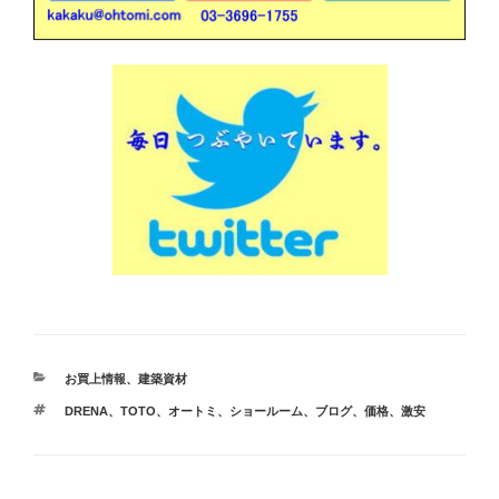
カ
お買上情報
、
建築資材
テ
タ
DRENA
、
TOTO
、
オートミ
、
ショールーム
、
ブログ
、
価格
、
激安
ゴ
グ
リ
ー