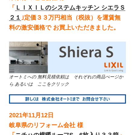
「
ＬＩＸＩＬのシステムキッチン シエラＳ
２１
｣定価３３万円相当（税抜）を運賃無
料の激安価格で お買上いただきました。
オートミへの 無料見積依頼は それぞれの商品ぺージか
ら あるいは ここをクリック
2021年11月12日
岐阜県のリフォーム会社 様