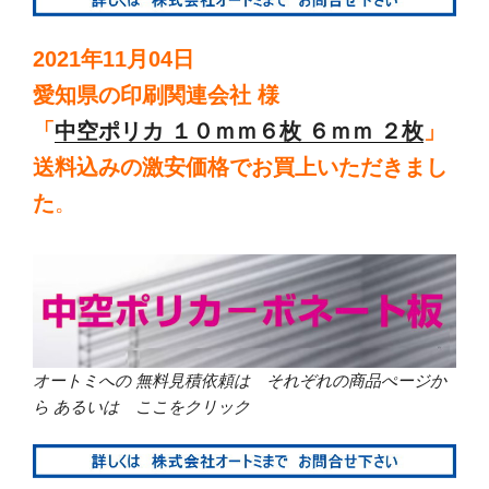
2021年11月04日
愛知県の印刷関連会社 様
「
中空ポリカ １０ｍｍ６枚 ６ｍｍ ２枚
」
送料込みの激安価格でお買上いただきまし
た
。
オートミへの 無料見積依頼は それぞれの商品ぺージか
ら あるいは ここをクリック