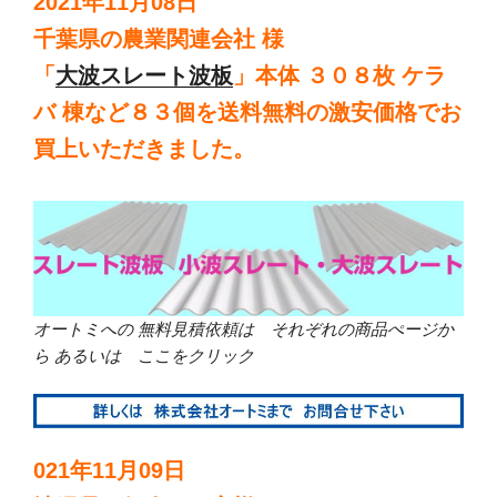
2021年11月08日
千葉県の農業関連会社 様
「
大波スレート波板
」本体 ３０８枚 ケラ
バ 棟など８３個を送料無料の激安価格でお
買上いただきました。
オートミへの 無料見積依頼は それぞれの商品ぺージか
ら あるいは ここをクリック
021年11月09日