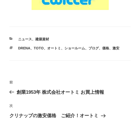
カ
ニュース
、
建築資材
テ
タ
DRENA
、
TOTO
、
オートミ
、
ショールーム
、
ブログ
、
価格
、
激安
ゴ
グ
リ
ー
投
前
前
稿
の
創業1953年 株式会社オートミ お買上情報
ナ
投
ビ
稿
次
次
ゲ
の
クリナップの激安価格 ご紹介！オートミ
投
ー
稿
シ
ョ