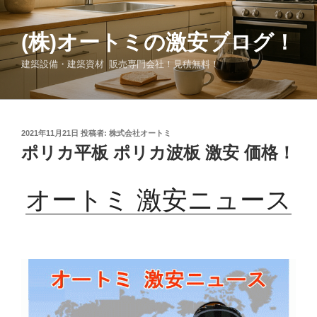
コ
ン
(株)オートミの激安ブログ！
テ
ン
建築設備・建築資材 販売専門会社！見積無料！
ツ
へ
ス
キ
投
2021年11月21日
投稿者:
株式会社オートミ
ッ
稿
ポリカ平板 ポリカ波板 激安 価格！
日:
プ
オートミ 激安ニュース