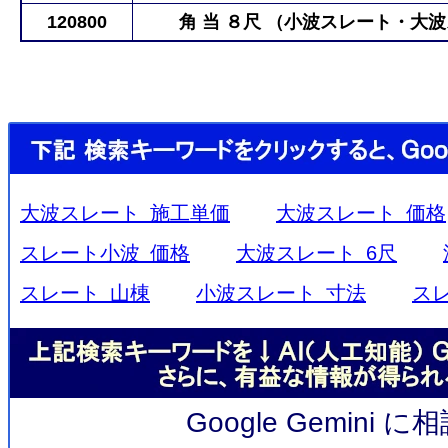
120800
角 当 ８尺 （小波スレート・大
大波スレート 施工単価
大波スレート 価格
スレート小波 価格
大波スレート 6尺
スレート 山棟
小波スレート 寸法
ス
Google Gemini 