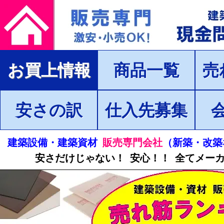
お買上情報
商品一覧
売
安さの訳
仕入先募集
建築設備・建築資材
販売専門会社
（新築・改築
安さだけじゃない！ 安心！！ 全てメー