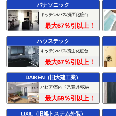
パナソニック
キッチン/バス/洗面化粧台
最大67％引以上！
ハウステック
キッチン/バス/洗面化粧台
最大67％引以上！
DAIKEN（旧大建工業）
ハピア/室内ドア/建具/収納
最大59％引以上！
LIXIL（旧旭トステム外装）