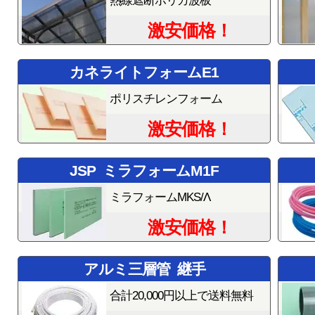
熱線遮断ポリカ波板
激安価格！
カネライトフォームE1
ポリスチレンフォーム
激安価格！
JSP ミラフォームM1F
ミラフォームMKS/Λ
激安価格！
アルミ三層管 継手
合計20,000円以上で送料無料