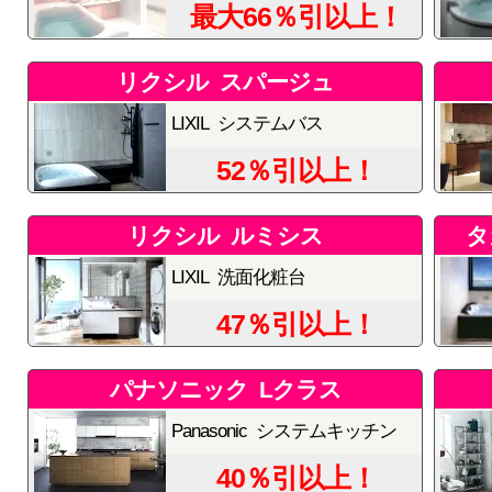
最大66％引以上！
リクシル スパージュ
LIXIL システムバス
52％引以上！
リクシル ルミシス
タ
LIXIL 洗面化粧台
47％引以上！
パナソニック Lクラス
Panasonic システムキッチン
40％引以上！