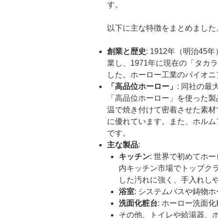
す。
以下に主な特徴をまとめました
創業と歴史
: 1912年（明治
業し、1971年に現在の「タカ
した。ホーロー工業のパイオニ
「高品位ホーロー」
: 同社の
「高品位ホーロー」を使った製
温で焼き付けて密着させた素材
に優れています。また、ホルム
です。
主な製品
:
キッチン
: 世界で初めてホ
内キッチン市場でトップク
した汚れに強く、手入れし
浴室
: システムバスや鋳物
洗面化粧台
: ホーロー洗面
その他、トイレや給湯器、