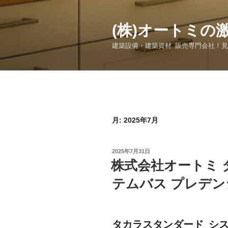
コ
ン
(株)オートミの
テ
ン
建築設備・建築資材 販売専門会社！
ツ
へ
ス
キ
ッ
プ
月:
2025年7月
投
2025年7月31日
稿
株式会社オートミ 
日:
テムバス プレデ
タカラスタンダード シ