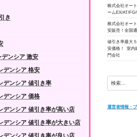
株式会社オート
ームEX/AT/F
値引き
株式会社オート
安販売！全国
値引き率最大５
安
安価格！ 室内
門会社
デンシア 激安
レデンシア 格安
検
レデンシア 値引き率
索:
レデンシア 価格
運営者情報・
レデンシア 値引き率が高い店
レデンシア 値引き率が大きい店
レデンシア 値引き率が良い店