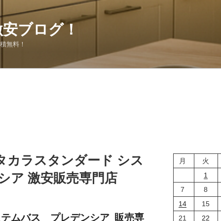
激安ブログ！
見積無料！
タカラスタンダード シス
月
火
ンシア 激安販売専門店
1
7
8
14
15
ステムバス プレデンシア 販売専
21
22