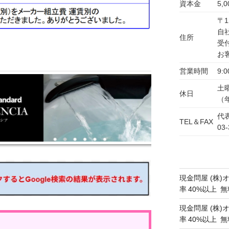
資本金
5,
〒1
自
住所
受
お
営業時間
9:0
土
休日
（
代表
TEL＆FAX
03-
現金問屋 (株)
率 40%以上
現金問屋 (株)
率 40%以上