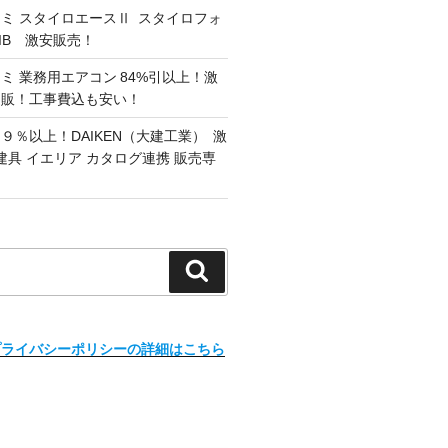
ミ スタイロエースⅡ スタイロフォ
G/IB 激安販売！
ミ 業務用エアコン 84%引以上！激
通販！工事費込も安い！
９％以上！DAIKEN（大建工業） 激
建具 イエリア カタログ連携 販売専
検
索
プライバシーポリシーの詳細はこちら