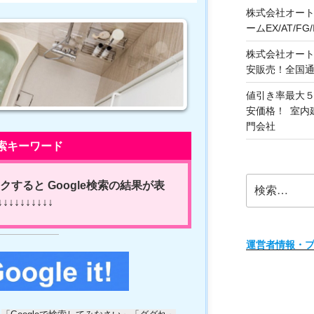
株式会社オート
ームEX/AT/F
株式会社オート
安販売！全国
値引き率最大５
安価格！ 室内
門会社
索キーワード
検
すると Google検索の結果が表
索:
↓↓↓↓↓↓↓↓
運営者情報・