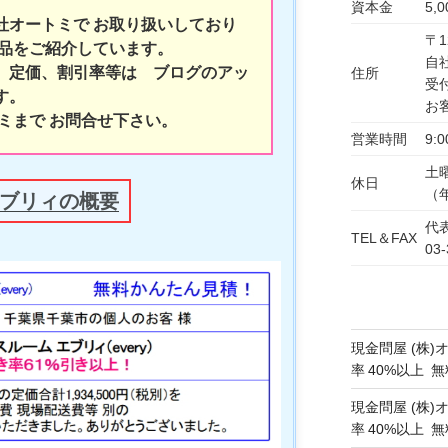
資本金
5,
社オートミで お取り扱いしており
〒1
商品をご紹介しています。
自
、定価、割引率等は ブログのアッ
住所
受
す。
お
ミまで お問合せ下さい。
営業時間
9:0
土
休日
（
エブリィの概要
代表
TEL＆FAX
03-
現金問屋 (株)
率 40%以上
現金問屋 (株)
率 40%以上