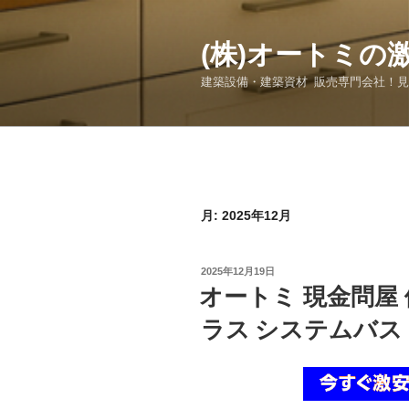
コ
ン
(株)オートミの
テ
ン
建築設備・建築資材 販売専門会社！
ツ
へ
ス
キ
ッ
プ
月:
2025年12月
投
2025年12月19日
稿
オートミ 現金問屋
日:
ラス システムバス