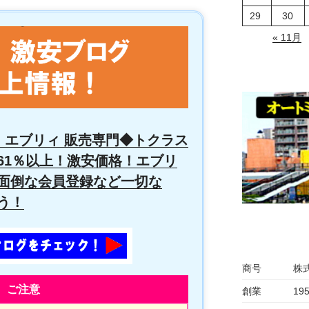
29
30
« 11月
 エブリィ 販売専門◆トクラス
61％以上！激安価格！エブリ
面倒な会員登録など一切な
う！
商号
株
ご注意
創業
19