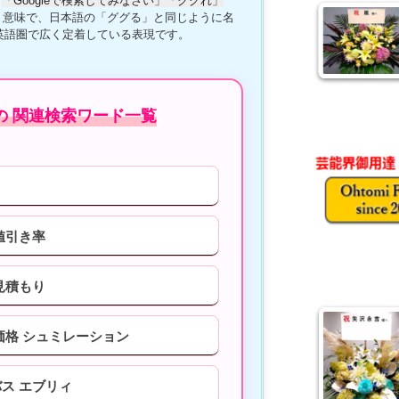
、
「Googleで検索してみなさい」「ググれ」
う意味で、日本語の「ググる」と同じように名
、英語圏で広く定着している表現です。
の 関連検索ワード一覧
値引き率
見積もり
価格 シュミレーション
ス エブリィ