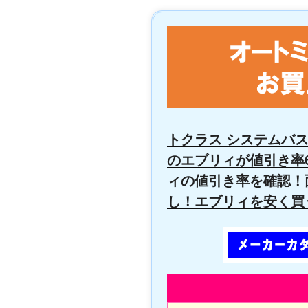
トクラス システムバス
のエブリィが値引き率
ィの値引き率を確認！
し！エブリィを安く買