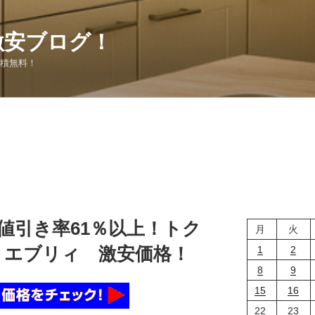
激安ブログ！
見積無料！
 値引き率61％以上！トク
月
火
 エブリィ 激安価格！
1
2
8
9
15
16
22
23