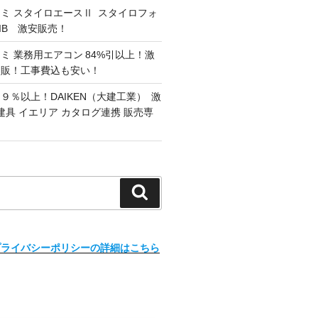
ミ スタイロエースⅡ スタイロフォ
G/IB 激安販売！
ミ 業務用エアコン 84%引以上！激
通販！工事費込も安い！
９％以上！DAIKEN（大建工業） 激
建具 イエリア カタログ連携 販売専
検
索
プライバシーポリシーの詳細はこちら