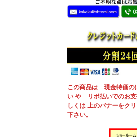
この商品は 現金特価の
い や リボ払いでのお
しくは 上のバナーをク
下さい。