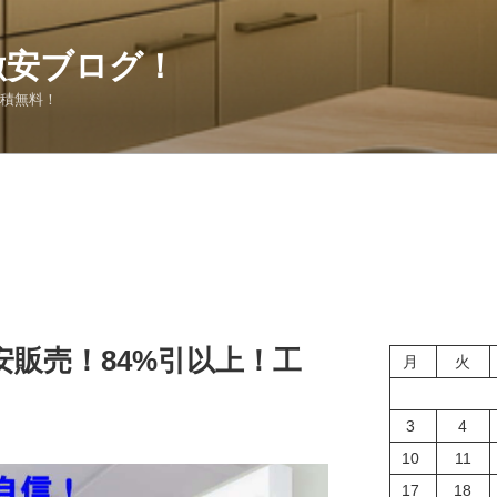
激安ブログ！
見積無料！
安販売！84%引以上！工
月
火
3
4
10
11
17
18