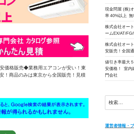
現金問屋 (株)
率 40%以上
株式会社オート
ームEX/AT/F
株式会社オート
安販売！全国
値引き率最大５
激安価格販売◆業務用エアコンが安い！東
安価格！ 室内
格安！商品のみは東京から全国販売！見積
門会社
検
索:
運営者情報・