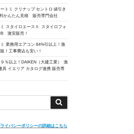
オートミ クリナップ セントロ 値引き
 無料かんたん見積 販売専門会社
ミ スタイロエースⅡ スタイロフォ
G/IB 激安販売！
ミ 業務用エアコン 84%引以上！激
通販！工事費込も安い！
９％以上！DAIKEN（大建工業） 激
建具 イエリア カタログ連携 販売専
検
索
プライバシーポリシーの詳細はこちら