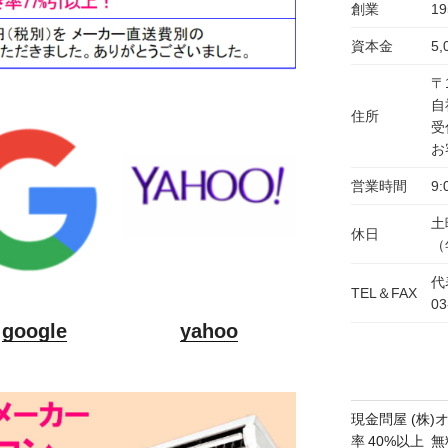
創業
1
資本金
5
〒
自
住所
受
お
営業時間
9:
土
休日
（
代
TEL＆FAX
03
google
yahoo
現金問屋 (株)
率 40%以上