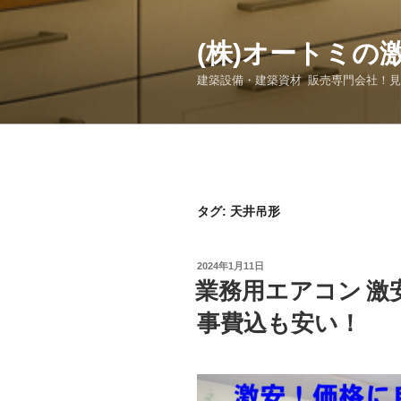
コ
ン
(株)オートミの
テ
ン
建築設備・建築資材 販売専門会社！
ツ
へ
ス
キ
ッ
プ
タグ:
天井吊形
投
2024年1月11日
稿
業務用エアコン 激
日:
事費込も安い！