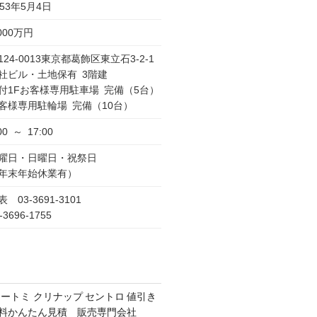
953年5月4日
,000万円
124-0013東京都葛飾区東立石3-2-1
社ビル・土地保有 3階建
付1Fお客様専用駐車場 完備（5台）
客様専用駐輪場 完備（10台）
00 ～ 17:00
曜日・日曜日・祝祭日
年末年始休業有）
表 03-3691-3101
-3696-1755
オートミ クリナップ セントロ 値引き
 無料かんたん見積 販売専門会社