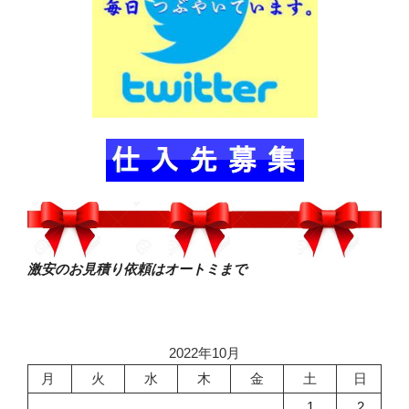
激安のお見積り依頼はオートミまで
2022年10月
月
火
水
木
金
土
日
1
2