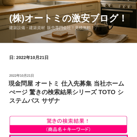
コ
ン
(株)オートミの激安ブログ！
テ
ン
建築設備・建築資材 販売専門会社！見積無料！
ツ
へ
ス
キ
日:
2022年10月21日
ッ
プ
投
2022年10月21日
稿
現金問屋 オートミ 仕入先募集 当社ホーム
日:
ぺージ 驚きの検索結果シリーズ TOTO シ
ステムバス サザナ