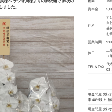
創業
19
実様へ ラジオ局様よりの御依頼で 御祝の
しました。
資本金
5,
〒1
自
住所
受
お
営業時間
9:0
土
休日
（
代表
TEL＆FAX
03-
現金問屋 (株)
率 40%以上
現金問屋 (株)