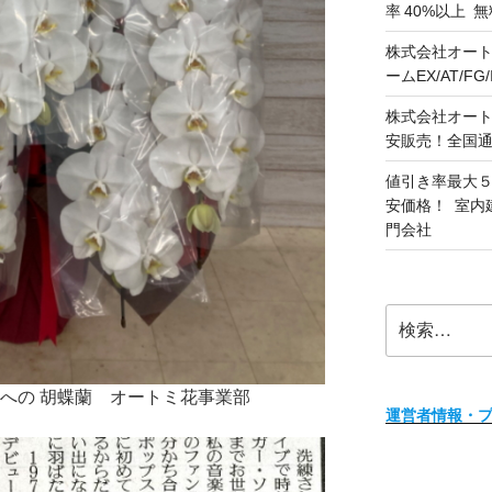
率 40%以上
株式会社オート
ームEX/AT/F
株式会社オート
安販売！全国
値引き率最大５
安価格！ 室内
門会社
検
索:
まへの 胡蝶蘭 オートミ花事業部
運営者情報・