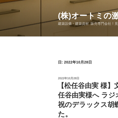
コ
ン
(株)オートミの
テ
ン
建築設備・建築資材 販売専門会社！
ツ
へ
ス
キ
ッ
プ
日:
2022年10月28日
投
2022年10月28日
稿
【松任谷由実 様】
日:
任谷由実様へ ラジ
祝のデラックス胡
た。