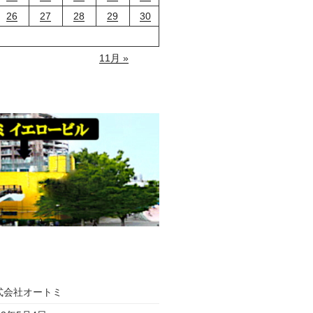
26
27
28
29
30
11月 »
式会社オートミ