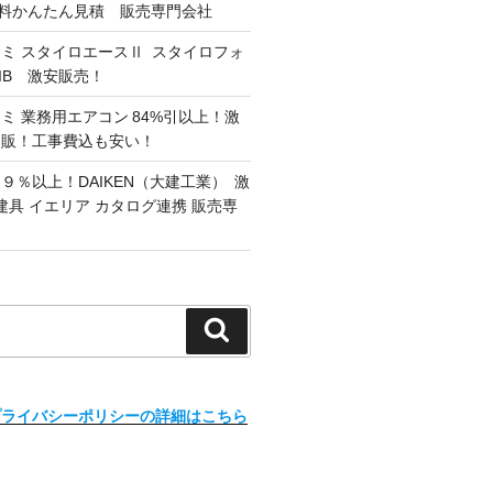
 無料かんたん見積 販売専門会社
ミ スタイロエースⅡ スタイロフォ
G/IB 激安販売！
ミ 業務用エアコン 84%引以上！激
通販！工事費込も安い！
９％以上！DAIKEN（大建工業） 激
建具 イエリア カタログ連携 販売専
検
索
プライバシーポリシーの詳細はこちら