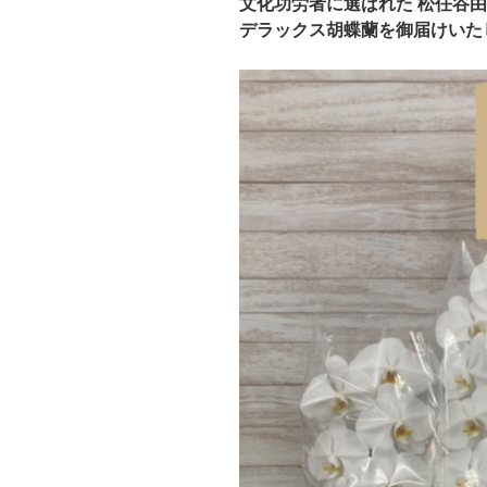
文化功労者に選ばれた 松任谷由
デラックス胡蝶蘭を御届けいた