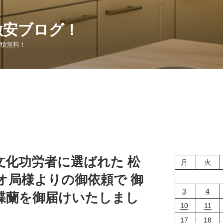
激安ブログ！
見積無料！
文化功労者に選ばれた 松
月
火
オ局様よりの御依頼で 御
3
4
蝶蘭を御届けいたしまし
10
11
17
18