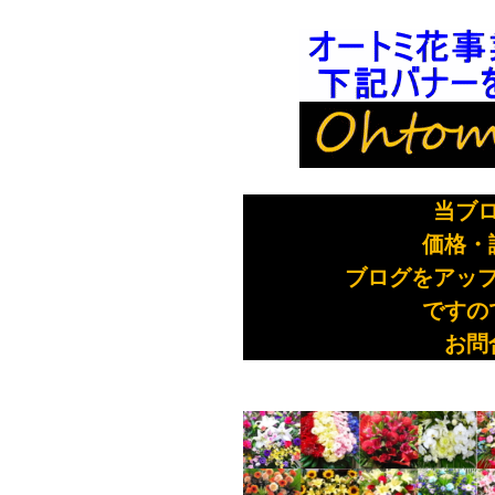
当ブ
価格
ブログをアッ
ですの
お問