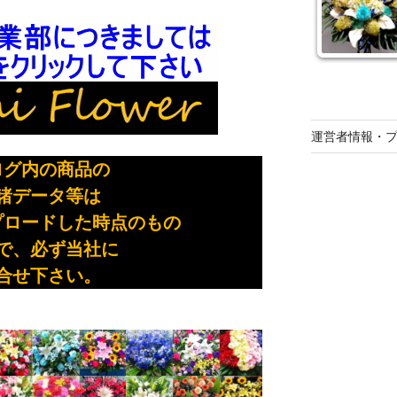
運営者情報・
ログ内の商品の
・諸データ等は
プロードした時点のもの
で、必ず当社に
合せ下さい。