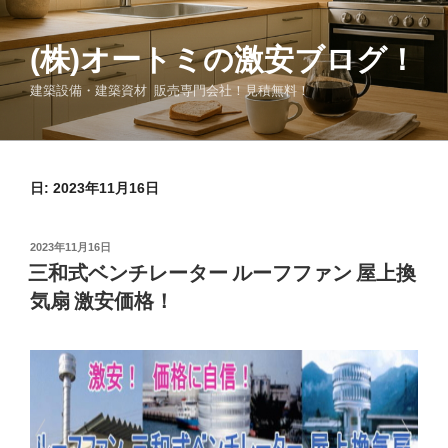
コ
ン
(株)オートミの激安ブログ！
テ
ン
建築設備・建築資材 販売専門会社！見積無料！
ツ
へ
ス
キ
日:
2023年11月16日
ッ
プ
投
2023年11月16日
稿
三和式ベンチレーター ルーフファン 屋上換
日:
気扇 激安価格！