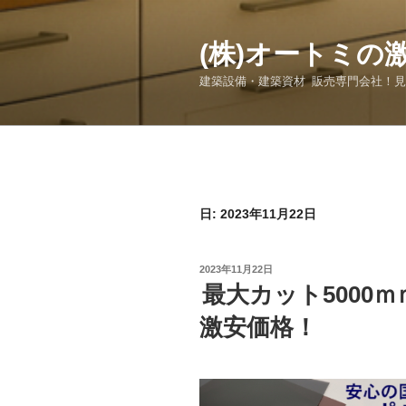
コ
ン
(株)オートミの
テ
ン
建築設備・建築資材 販売専門会社！
ツ
へ
ス
キ
ッ
プ
日:
2023年11月22日
投
2023年11月22日
稿
最大カット5000
日:
激安価格！