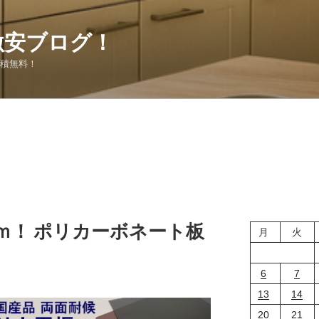
激安ブログ！
見積無料！
ｍｍ！ ポリカーボネート板
月
火
6
7
13
14
20
21