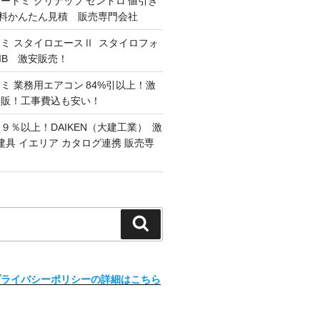
オートミ クリナップ セントロ 値引き
 無料かんたん見積 販売専門会社
ミ スタイロエースⅡ スタイロフォ
G/IB 激安販売！
ミ 業務用エアコン 84%引以上！激
通販！工事費込も安い！
９％以上！DAIKEN（大建工業） 激
建具 イエリア カタログ連携 販売専
検
索
プライバシーポリシーの詳細はこちら