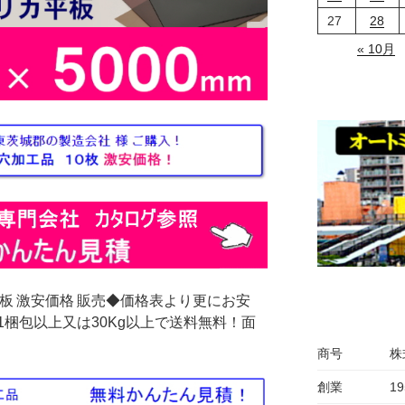
27
28
« 10月
板 激安価格 販売◆価格表より更にお安
梱包以上又は30Kg以上で送料無料！面
商号
株
創業
1