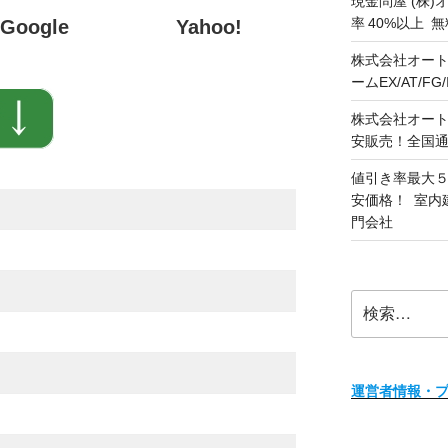
現金問屋 (株)
率 40%以上
Google
Yahoo!
株式会社オート
ームEX/AT/F
株式会社オート
安販売！全国
値引き率最大５
安価格！ 室内
門会社
検
索:
運営者情報・