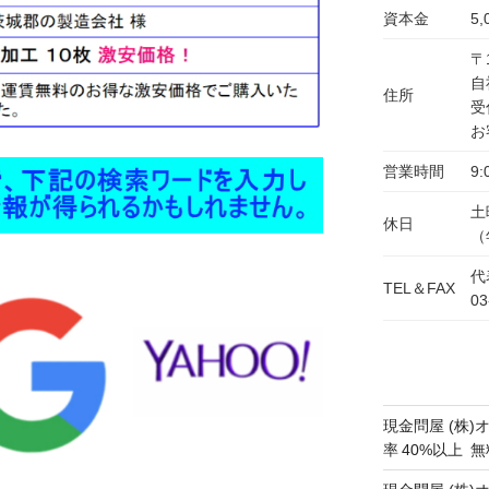
資本金
5
〒
自
住所
受
お
営業時間
9:
土
休日
（
代
TEL＆FAX
03
現金問屋 (株)
率 40%以上